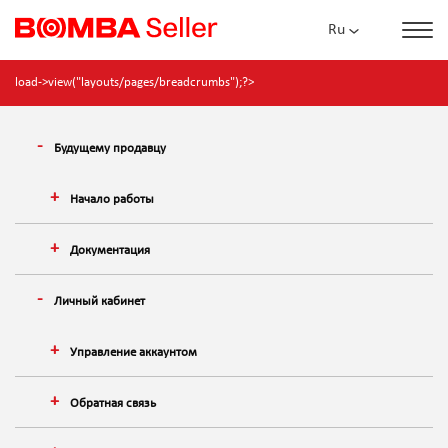
Ru
load->view("layouts/pages/breadcrumbs");?>
Будущему продавцу
Начало работы
Документация
Личный кабинет
Управление аккаунтом
Обратная связь