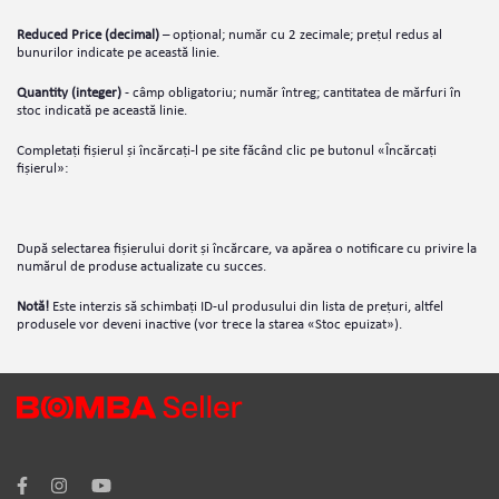
Reduced Price (decimal)
– opțional; număr cu 2 zecimale; prețul redus al
bunurilor indicate pe această linie.
Quantity (integer)
- câmp obligatoriu; număr întreg; cantitatea de mărfuri în
stoc indicată pe această linie.
Completați fișierul și încărcați-l pe site făcând clic pe butonul «Încărcați
fișierul»:
După selectarea fișierului dorit și încărcare, va apărea o notificare cu privire la
numărul de produse actualizate cu succes.
Notă!
Este interzis să schimbați ID-ul produsului din lista de prețuri, altfel
produsele vor deveni inactive (vor trece la starea «Stoc epuizat»).