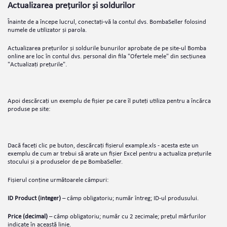
Actualizarea prețurilor și soldurilor
Înainte de a începe lucrul, conectați-vă la contul dvs. BombaSeller folosind
numele de utilizator și parola.
Actualizarea prețurilor și soldurile bunurilor aprobate de pe site-ul Bomba
online are loc în contul dvs. personal din fila "Ofertele mele" din secțiunea
"Actualizați prețurile".
Apoi descărcați un exemplu de fișier pe care îl puteți utiliza pentru a încărca
produse pe site:
Dacă faceți clic pe buton, descărcați fișierul example.xls - acesta este un
exemplu de cum ar trebui să arate un fișier Excel pentru a actualiza prețurile
stocului și a produselor de pe BombaSeller.
Fișierul conține următoarele câmpuri:
ID Product
(integer)
– câmp obligatoriu; număr întreg; ID-ul produsului.
Price (decimal)
– câmp obligatoriu; număr cu 2 zecimale; prețul mărfurilor
indicate în această linie.