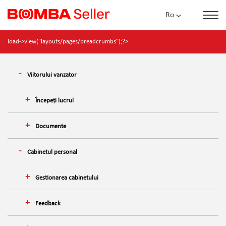
Ro
load->view("layouts/pages/breadcrumbs");?>
Viitorului vanzator
Începeți lucrul
Documente
Cabinetul personal
Gestionarea cabinetului
Feedback