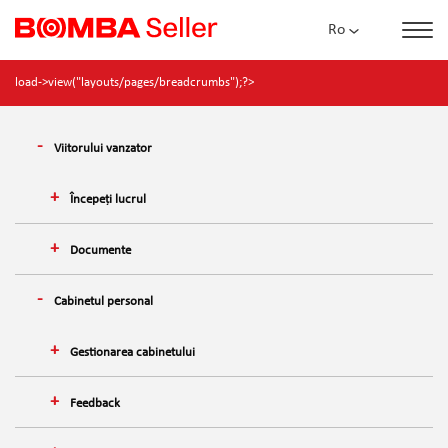
Ro
load->view("layouts/pages/breadcrumbs");?>
Viitorului vanzator
Începeți lucrul
Documente
Cabinetul personal
Gestionarea cabinetului
Feedback