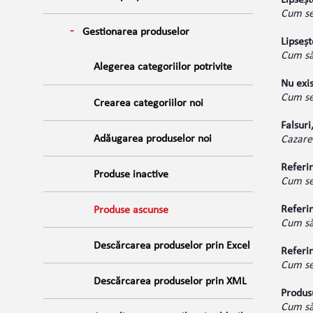
Lipseș
Cum se
Gestionarea produselor
Lipseșt
Cum să 
Alegerea categoriilor potrivite
Nu exis
Cum se
Crearea categoriilor noi
Falsuri
Adăugarea produselor noi
Cazare
Referin
Produse inactive
Cum se 
Referin
Produse ascunse
Cum să 
Descărcarea produselor prin Excel
Referin
Cum se 
Descărcarea produselor prin XML
Produsu
Cum să 