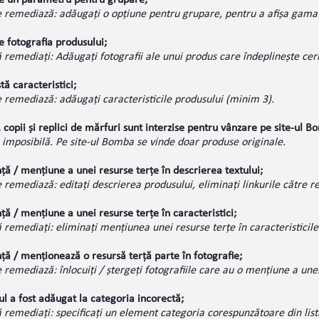
te un parametru pentru grupare;
 remediază: adăugați o opțiune pentru grupare, pentru a afișa gama
e fotografia produsului;
remediați: Adăugați fotografii ale unui produs care îndeplinește ceri
tă caracteristici;
 remediază: adăugați caracteristicile produsului (minim 3).
, copii și replici de mărfuri sunt interzise pentru vânzare pe site-ul B
 imposibilă. Pe site-ul Bomba se vinde doar produse originale.
ță / mențiune a unei resurse terțe în descrierea textului;
remediază: editați descrierea produsului, eliminați linkurile către re
ță / mențiune a unei resurse terțe în caracteristici;
remediați: eliminați mențiunea unei resurse terțe în caracteristicile
ță / menționează o resursă terță parte în fotografie;
remediază: înlocuiți / ștergeți fotografiile care au o mențiune a unei
l a fost adăugat la categoria incorectă;
remediați: specificați un element categoria corespunzătoare din lista