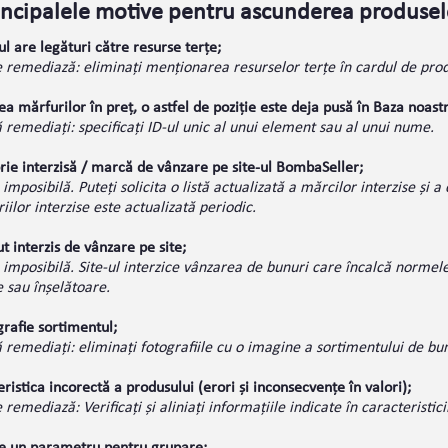
incipalele motive pentru ascunderea produsel
l are legături către resurse terțe;
 remediază: eliminați menționarea resurselor terțe în cardul de prod
a mărfurilor în preț, o astfel de poziție este deja pusă în Baza noast
remediați: specificați ID-ul unic al unui element sau al unui nume.
rie interzisă / marcă de vânzare pe site-ul BombaSeller;
imposibilă. Puteți solicita o listă actualizată a mărcilor interzise și 
iilor interzise este actualizată periodic.
t interzis de vânzare pe site;
imposibilă. Site-ul interzice vânzarea de bunuri care încalcă normele 
 sau înșelătoare.
grafie sortimentul;
remediați: eliminați fotografiile cu o imagine a sortimentului de bunu
ristica incorectă a produsului (erori și inconsecvențe în valori);
remediază: Verificați și aliniați informațiile indicate în caracteristici