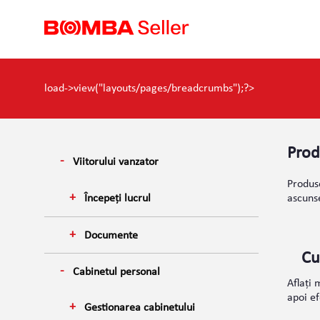
load->view("layouts/pages/breadcrumbs");?>
Prod
Viitorului vanzator
Produs
Începeți lucrul
ascunse
Documente
Cu
Cabinetul personal
Aflați 
apoi ef
Gestionarea cabinetului