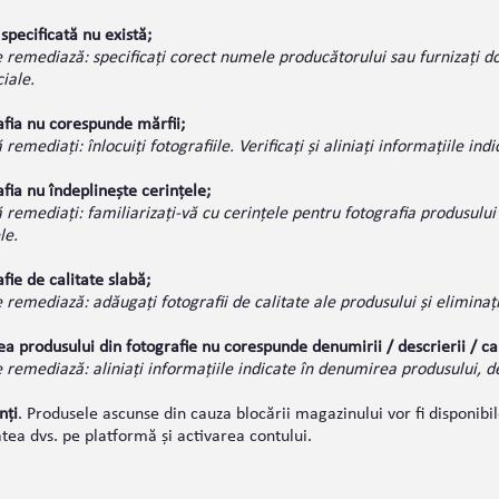
pecificată nu există;
 remediază: specificați corect numele producătorului sau furnizați d
iale.
afia nu corespunde mărfii;
remediați: înlocuiți fotografiile. Verificați și aliniați informațiile indic
fia nu îndeplinește cerințele;
remediați: familiarizați-vă cu cerințele pentru fotografia produsului ș
le.
fie de calitate slabă;
remediază: adăugați fotografii de calitate ale produsului și eliminați
a produsului din fotografie nu corespunde denumirii / descrierii / car
remediază: aliniați informațiile indicate în denumirea produsului, des
nți
. Produsele ascunse din cauza blocării magazinului vor fi disponib
atea dvs. pe platformă și activarea contului.