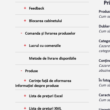
Pr
Feedback
Produsu
Cum se
Blocarea cabinetului
Dublare
Cum să 
Comanda și livrarea produselor
Catego
Lucrul cu comenzile
Cazare 
categor
Metode de livrare disponibile
Conținu
Cazare 
abuzive
Produse
În foto
Cerințe față de oformarea
Cum să 
informației despre produse
Caracte
Lista de prețuri Excel
Cum se 
Lista de prețuri XML