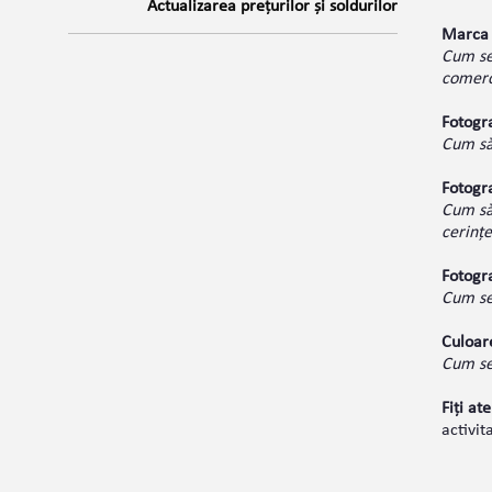
Actualizarea prețurilor și soldurilor
Marca s
Cum se
comerc
Fotogr
Cum să 
Fotogra
Cum să 
cerințe
Fotogra
Cum se 
Culoare
Cum se 
Fiți ate
activit