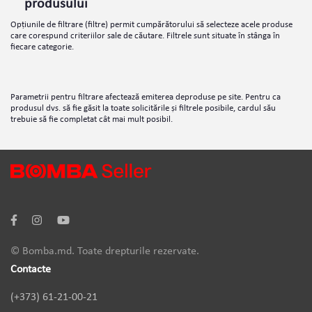
produsului
Opțiunile de filtrare (filtre) permit cumpărătorului să selecteze acele produse
care corespund criteriilor sale de căutare. Filtrele sunt situate în stânga în
fiecare categorie.
Parametrii pentru filtrare afectează emiterea deproduse pe site. Pentru ca
produsul dvs. să fie găsit la toate solicitările și filtrele posibile, cardul său
trebuie să fie completat cât mai mult posibil.
© Bomba.md. Toate drepturile rezervate.
Contacte
(+373) 61-21-00-21