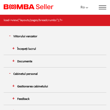
Ro
load->view("layouts/pages/breadcrumbs");?>
Viitorului vanzator
Începeți lucrul
Documente
Cabinetul personal
Gestionarea cabinetului
Feedback