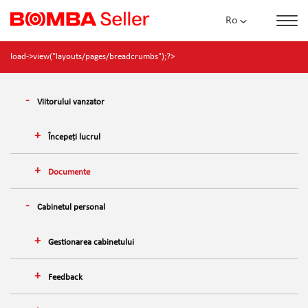
Ro
load->view("layouts/pages/breadcrumbs");?>
Viitorului vanzator
Începeți lucrul
Documente
Cabinetul personal
Gestionarea cabinetului
Feedback