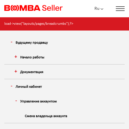
Ru
load->view("layouts/pages/breadcrumbs");?>
Будущему продавцу
Начало работы
Документация
Личный кабинет
Управление аккаунтом
Смена владельца аккаунта