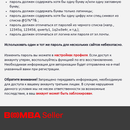
пароль должен содержать хотя бы одну букву и/или одну заглавную
букву;
пароль должен содержать буквы только латиницы;
пароль должен содержать хотя бы одну цифру или спец.символ из
списка @$!%*?& ;
пароль должен отличаться от паролей из черного списка (напр.,
12345q, 123456, qwerty1, 1q2w3e4r, и т.д.);
пароль должен отличаться от логина или пароля от эл.почты.
Использовать один и тот же пароль для нескольких сайтов небезопасно.
Изменить пароль вы можете в
настройках профиля
. Если доступ к
аккаунту утерян, воспользуйтесь функцией по его восстановлению.
Необходимая информация для авторизации будет отправлена на e-mail
указанный вами при регистрации.
Обратите внимание!
Запрещено передавать информацию, необходимую
для доступа к вашему аккаунту третьим лицам. В случае нарушения
данного условия мы не несем ответственности за возможные
последствия, а ваш
аккаунт может быть заблокирован
.